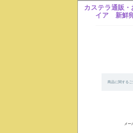
カステラ通販・
イア 新鮮
商品に関するご
メー